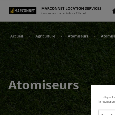
MARCONNET LOCATION SERVICES
Concessionnaire Kubota Officiel
Accueil
Agriculture
Atomiseurs
Atomis
›
›
›
Atomiseurs
En cliquant 
la navigation