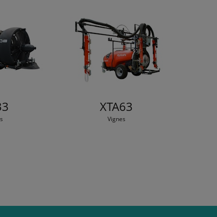
33
XTA63
s
Vignes