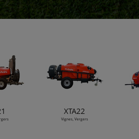
21
XTA22
rgers
Vignes, Vergers